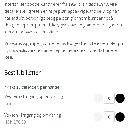
interiør. Her bodde kunstneren fra 1924 til sin død i 1943. Alle
detaljer i leiligheten er nøye planlagt av Vigeland selv, og han
har satt sitt personlige preg på den gjennom blant annet å
designe tepper, puter, duker, lysestaker og lamper. Leiligheten
kan kun besøkes etter avtale.
Museumsbygningen, som er et av Norges fremste eksempler på
nyklassisistisk arkitektur, er tegnet av arkitekt Lorentz Harboe
Ree.
Bestill billetter
*Maks 15 billett(er) per handel
Medlem - Inngang og omvisning
Gratis
Reduser
Øk
Voksen - Inngang og omvisning
antall
antal
NOK 170.00
Reduser
Øk