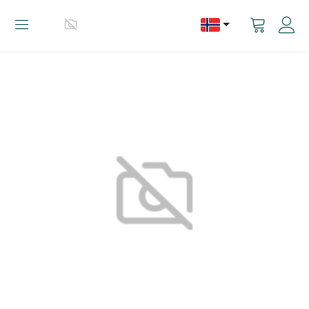
Vis
handlevog