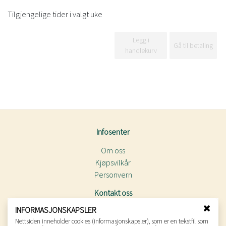
p
Tilgjengelige tider i valgt uke
u
n
Legg i
Gå til betaling
handlekurv
k
t
:
Infosenter
Om oss
Kjøpsvilkår
Personvern
Kontakt oss
INFORMASJONSKAPSLER
Nobels gate 32, 0268 Oslo
L
Nettsiden inneholder cookies (informasjonskapsler), som er en tekstfil som
E-post: postmottak.vigeland@kul.oslo.kommune.no