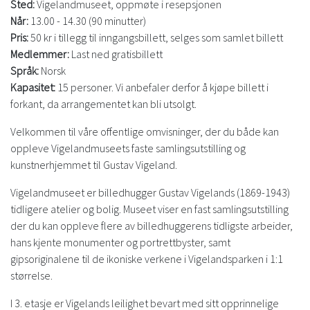
Sted:
Vigelandmuseet, oppmøte i resepsjonen
Når:
13.00 - 14.30 (90 minutter)
Pris:
50 kr i tillegg til inngangsbillett, selges som samlet billett
Medlemmer:
Last ned gratisbillett
Språk:
Norsk
Kapasitet:
15 personer. Vi anbefaler derfor å kjøpe billett i
forkant, da arrangementet kan bli utsolgt.
Velkommen til våre offentlige omvisninger, der du både kan
oppleve Vigelandmuseets faste samlingsutstilling og
kunstnerhjemmet til Gustav Vigeland.
Vigelandmuseet er billedhugger Gustav Vigelands (1869-1943)
tidligere atelier og bolig. Museet viser en fast samlingsutstilling
der du kan oppleve flere av billedhuggerens tidligste arbeider,
hans kjente monumenter og portrettbyster, samt
gipsoriginalene til de ikoniske verkene i Vigelandsparken i 1:1
størrelse.
I 3. etasje er Vigelands leilighet bevart med sitt opprinnelige