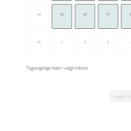
24
25
26
27
31
1
2
3
Tilgjengelige tider i valgt måned
Legg i ha