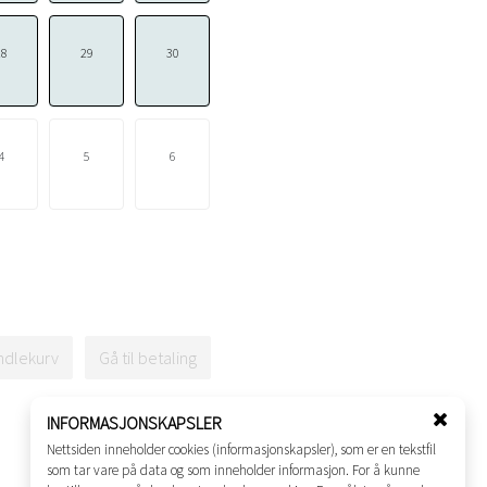
28
29
30
4
5
6
ndlekurv
Gå til betaling
INFORMASJONSKAPSLER
Lukk
Nettsiden inneholder cookies (informasjonskapsler), som er en tekstfil
vindu
som tar vare på data og som inneholder informasjon. For å kunne
for