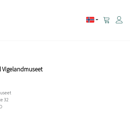
Vis
handlevogn
til Vigelandmuseet
useet
te 32
O