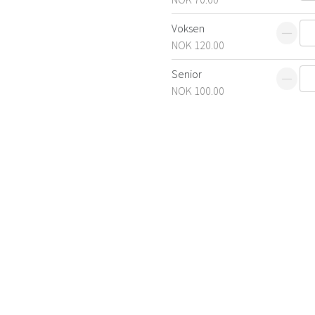
Redus
Voksen
antall
NOK 120.00
Redus
Senior
antall
NOK 100.00
Redus
antall