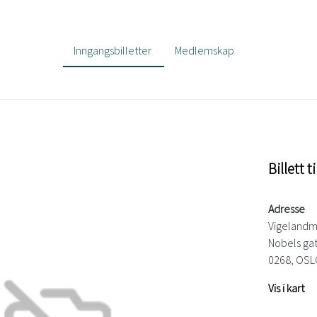
Inngangsbilletter
Medlemskap
Billett 
Adresse
Vigelandm
Nobels ga
0268, OSL
Vis i kart