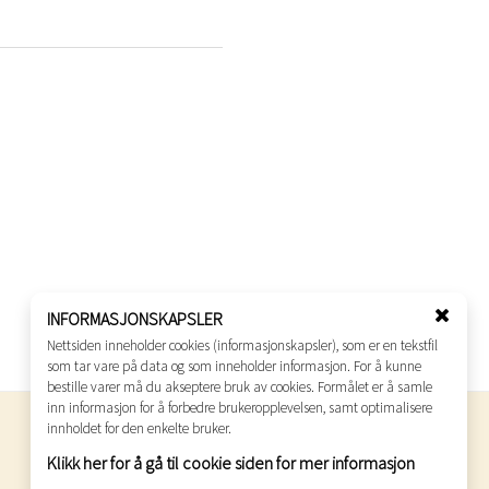
INFORMASJONSKAPSLER
Lukk
Nettsiden inneholder cookies (informasjonskapsler), som er en tekstfil
vindu
som tar vare på data og som inneholder informasjon. For å kunne
for
bestille varer må du akseptere bruk av cookies. Formålet er å samle
cooki
inn informasjon for å forbedre brukeropplevelsen, samt optimalisere
godkje
innholdet for den enkelte bruker.
Klikk her for å gå til cookie siden for mer informasjon