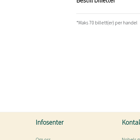
Bestill billetter
*Maks 70 billett(er) per handel
Infosenter
Kontak
Om oss
Nobels g