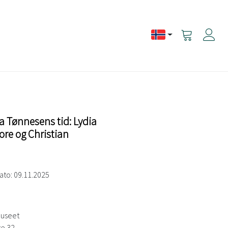
Vis
handlevogn
a Tønnesens tid: Lydia
ore og Christian
dato: 09.11.2025
useet
te 32