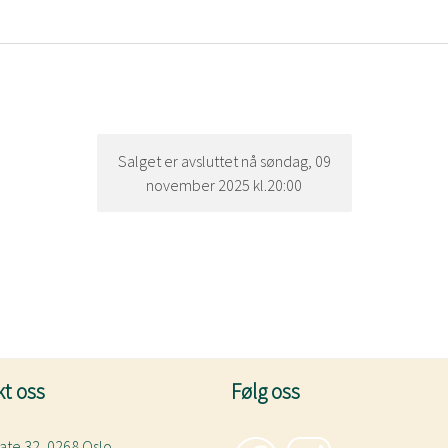
Salget er avsluttet nå søndag, 09
november 2025 kl.20:00
t oss
Følg oss
ate 32, 0268 Oslo